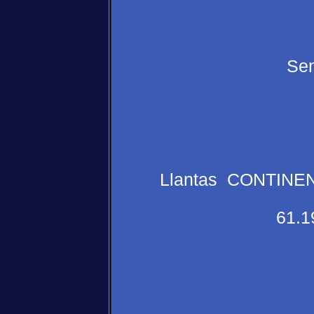
Sen
Llantas CONTINENT
61.1