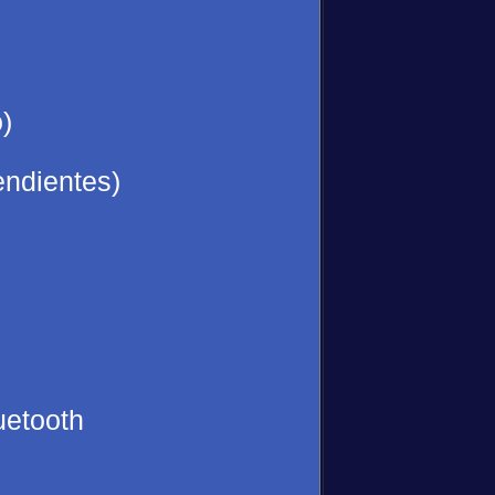
)
endientes)
uetooth