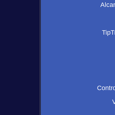
Alca
TipT
Contr