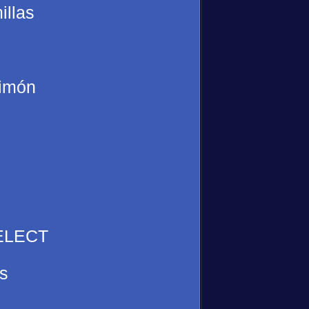
illas
Timón
SELECT
s