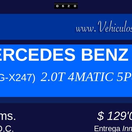
ERCEDES BENZ
2.0T 4MATIC 5P
G-X247)
ms.
$ 129'
D.C.
Entrega
In