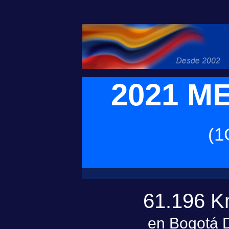
2021 M
(1
61.196 K
en Bogotá 