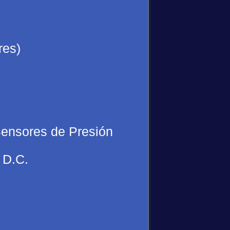
res)
ensores de Presión
 D.C.