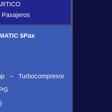
ARTICO
 Pasajeros
4MATIC 5Pax
1hp – Turbocompresor
MPG
)