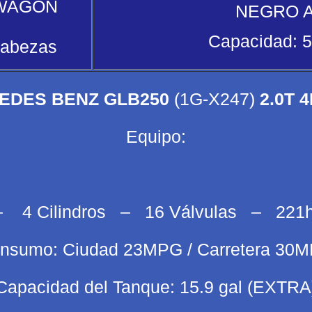
: WAGON
NEGRO 
Capacidad: 5
cabezas
CEDES BENZ GLB250
(1G-X247)
2.0T 
Equipo:
 – 4 Cilindros – 16 Válvulas – 22
nsumo: Ciudad 23MPG / Carretera 30
Capacidad del Tanque: 15.9 gal (EXTRA