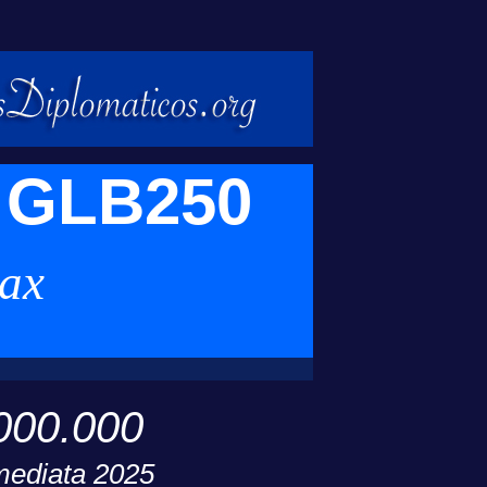
 GLB250
ax
000.000
mediata 2025