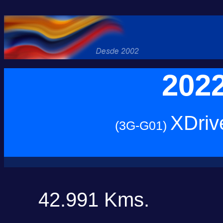
202
XDriv
(3G-G01)
42.991 Kms.