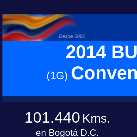
2014 B
Conven
(1G)
101.440
Kms.
en Bogotá D.C.